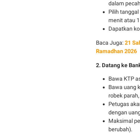
dalam pecah
Pilih tangga
menit atau 1
Dapatkan kod
Baca Juga:
21 Sa
Ramadhan 2026
2. Datang ke Ban
Bawa KTP asl
Bawa uang ke
robek parah, 
Petugas akan
dengan uang
Maksimal per
berubah).