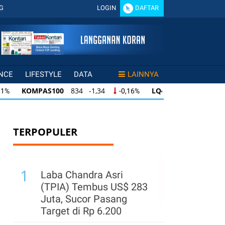
G
LOGIN
DAFTAR
NCE
LIFESTYLE
DATA
LAINNYA
PAS100
834 -1,34
LQ45
632 -1,53
I
-0,16%
-0,24%
AS100
834 -1,34
LQ45
632 -1,53
ISS
-0,16%
-0,24%
AS100
834 -1,34
LQ45
632 -1,53
ISS
-0,16%
-0,24%
TERPOPULER
1
Laba Chandra Asri
(TPIA) Tembus US$ 283
Juta, Sucor Pasang
Target di Rp 6.200