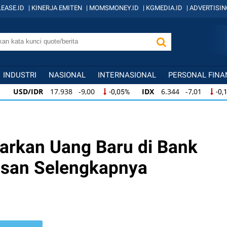
EASE.ID
|
KINERJA EMITEN
|
MOMSMONEY.ID
|
KGMEDIA.ID
|
ADVERTISIN
INDUSTRI
NASIONAL
INTERNASIONAL
PERSONAL FINA
DR
17.938 -9,00
IDX
6.344 -7,01
KOM
-0,05%
-0,11%
DR
17.938 -9,00
IDX
6.344 -7,01
KOMP
-0,05%
-0,11%
DR
17.938 -9,00
IDX
6.344 -7,01
KOMP
-0,05%
-0,11%
arkan Uang Baru di Bank
san Selengkapnya