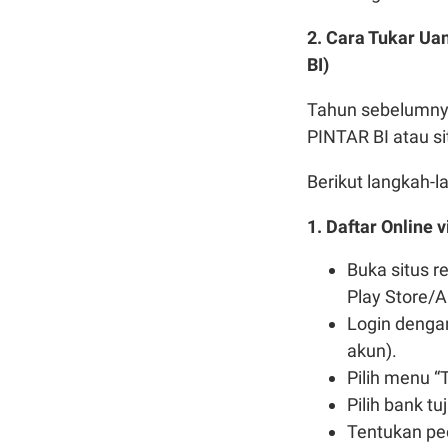
2. Cara Tukar Ua
BI)
Tahun sebelumnya
PINTAR BI atau si
Berikut langkah-l
1. Daftar Online 
Buka situs r
Play Store/A
Login dengan
akun).
Pilih menu “
Pilih bank t
Tentukan pec