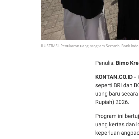
ILUSTRASI. Penukaran uang program Serambi Bank Indon
Penulis:
Bimo Kre
KONTAN.CO.ID -
seperti BRI dan B
uang baru secara 
Rupiah) 2026.
Program ini ber
uang kertas dan l
keperluan angpao,