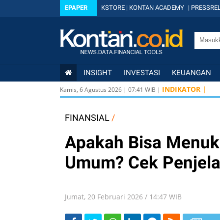
EPAPER
KSTORE
|
KONTAN ACADEMY
|
PRESSREL
INSIGHT
INVESTASI
KEUANGAN
USD/I
INDIKATOR |
Kamis, 6 Agustus 2026
|
07
:
41
WIB |
USD/I
USD/I
FINANSIAL
/
Apakah Bisa Menuk
Umum? Cek Penjela
Jumat, 20 Februari 2026 / 14:47 WIB