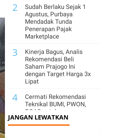
2
Sudah Berlaku Sejak 1
Agustus, Purbaya
Mendadak Tunda
Penerapan Pajak
Marketplace
3
Kinerja Bagus, Analis
Rekomendasi Beli
Saham Prajogo Ini
dengan Target Harga 3x
Lipat
4
Cermati Rekomendasi
Teknikal BUMI, PWON,
PGAS untuk
JANGAN LEWATKAN
Perdagangan Kamis
(6/8)