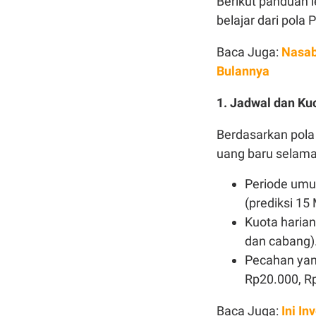
Berikut panduan 
belajar dari pola
Baca Juga:
Nasab
Bulannya
1. Jadwal dan Ku
Berdasarkan pola
uang baru selama 
Periode umu
(prediksi 15
Kuota harian
dan cabang)
Pecahan yang
Rp20.000, R
Baca Juga:
Ini I