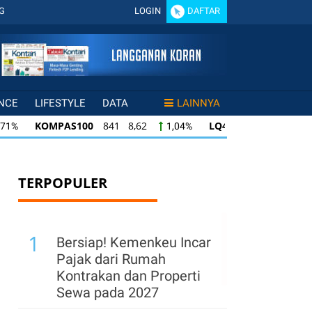
G
LOGIN
DAFTAR
NCE
LIFESTYLE
DATA
LAINNYA
KOMPAS100
841 8,62
LQ45
638 7,02
71%
1,04%
1
KOMPAS100
841 8,62
LQ45
638 7,02
71%
1,04%
1,1
LQ45
638 7,02
ISSI
221 2,20
IDX3
%
1,11%
1,01%
TERPOPULER
1
Bersiap! Kemenkeu Incar
Pajak dari Rumah
Kontrakan dan Properti
Sewa pada 2027