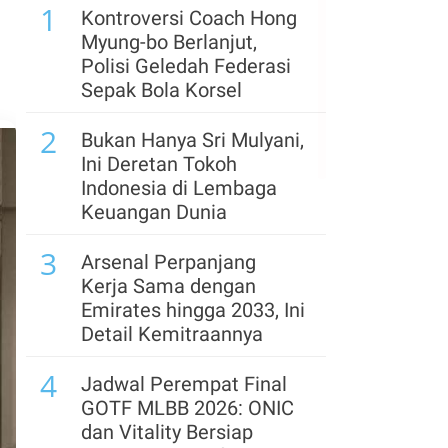
1
BACH
Kontroversi Coach Hong
Myung-bo Berlanjut,
6
Pemegang Saham
Polisi Geledah Federasi
Sentul City (BKSL) Jual
Sepak Bola Korsel
1,32 Miliar Saham Saat
2
Harga Reli, Ada Apa?
Bukan Hanya Sri Mulyani,
Ini Deretan Tokoh
7
Iran Berpotensi
Indonesia di Lembaga
Kendalikan Selat
Keuangan Dunia
Hormuz, AS dan Oman
3
Bahas Kesepakatan
Arsenal Perpanjang
Akhiri Perang
Kerja Sama dengan
Emirates hingga 2033, Ini
8
Rupiah Ditutup Menguat
Detail Kemitraannya
Tipis ke Rp 17.923 Per
4
Dolar AS Hari Ini (6/8);
Jadwal Perempat Final
Asia Mixed
GOTF MLBB 2026: ONIC
dan Vitality Bersiap