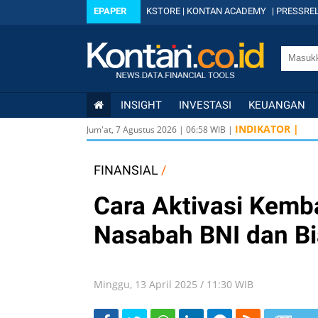
EPAPER
KSTORE
|
KONTAN ACADEMY
|
PRESSREL
INSIGHT
INVESTASI
KEUANGAN
INDIKATOR |
Jum'at, 7 Agustus 2026
|
06
:
58
WIB |
FINANSIAL
/
Cara Aktivasi Kemb
Nasabah BNI dan B
Minggu, 13 April 2025 / 11:30 WIB