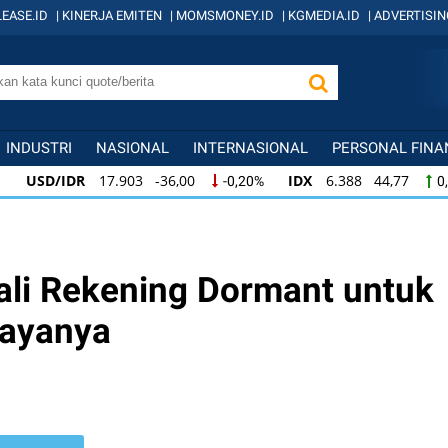
EASE.ID
|
KINERJA EMITEN
|
MOMSMONEY.ID
|
KGMEDIA.ID
|
ADVERTISIN
INDUSTRI
NASIONAL
INTERNASIONAL
PERSONAL FINA
USD/IDR
17.903 -36,00
IDX
6.388 44,77
-0,20%
0,
USD/IDR
17.903 -36,00
IDX
6.388 44,77
-0,20%
0,
IDX
6.388 44,77
KOMPAS100
841 8,62
0,71%
1,04
ali Rekening Dormant untuk
iayanya