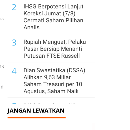
2
IHSG Berpotensi Lanjut
Koreksi Jumat (7/8),
an,
Cermati Saham Pilihan
Analis
3
Rupiah Menguat, Pelaku
Pasar Bersiap Menanti
Putusan FTSE Russell
nk
4
Dian Swastatika (DSSA)
Alihkan 9,63 Miliar
Saham Treasuri per 10
an
Agustus, Saham Naik
5
IHSG Berpeluang Uji
JANGAN LEWATKAN
Level 6.400, Simak
Rekomendasi Saham
TPIA, CDIA, DSSA hingga