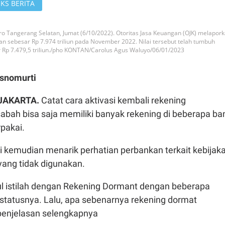
KS BERITA
ro Tangerang Selatan, Jumat (6/10/2022). Otoritas Jasa Keuangan (OJK) melapork
an sebesar Rp 7.974 triliun pada November 2022. Nilai tersebut telah tumbuh
 Rp 7.479,5 triliun./pho KONTAN/Carolus Agus Waluyo/06/01/2023
snomurti
 JAKARTA.
Catat cara aktivasi kembali rekening
abah bisa saja memiliki banyak rekening di beberapa ba
rpakai.
i kemudian menarik perhatian perbankan terkait kebijak
yang tidak digunakan.
 istilah dengan Rekening Dormant dengan beberapa
 statusnya. Lalu, apa sebenarnya rekening dormat
penjelasan selengkapnya