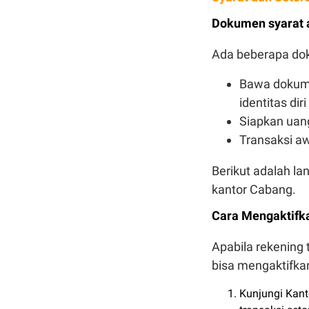
Dokumen syarat a
Ada beberapa dok
Bawa dokume
identitas dir
Siapkan uan
Transaksi a
Berikut adalah la
kantor Cabang.
Cara Mengaktifka
Apabila rekening
bisa mengaktifka
Kunjungi Kant