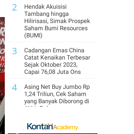
2
Hendak Akuisisi
Tambang hingga
Hilirisasi, Simak Prospek
Saham Bumi Resources
(BUMI)
3
Cadangan Emas China
Catat Kenaikan Terbesar
Sejak Oktober 2023,
Capai 76,08 Juta Ons
4
Asing Net Buy Jumbo Rp
1,24 Triliun, Cek Saham
yang Banyak Diborong di
Akhir Pekan
5
Harga Emas Rebound ke
US$ 4.300, Analis