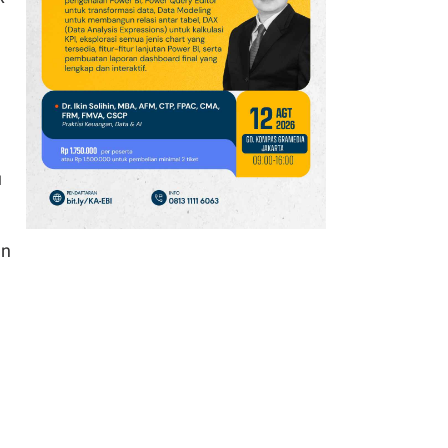
Agustus 2026) Turun,
Cek Spread dengan
Harga Buyback
10
Harga Emas Menuju US$
4.800, Simak
Proyeksinya Hingga
Akhir Tahun
u
11
BBCA, BMRI dan ASII di
Urutan Teratas, Cek
an
Saham Net Sell Terbesar
Asing, Jumat (7/8)
12
Kepemilikan Saham
MAPI Berubah, Pacific
Universal Lepas 4,98
Miliar Saham