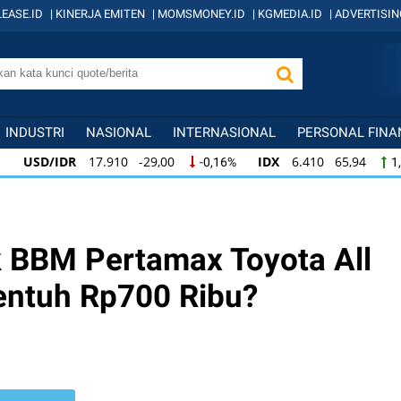
EASE.ID
|
KINERJA EMITEN
|
MOMSMONEY.ID
|
KGMEDIA.ID
|
ADVERTISIN
INDUSTRI
NASIONAL
INTERNASIONAL
PERSONAL FINA
SD/IDR
17.910 -29,00
IDX
6.410 65,94
-0,16%
1,04%
SD/IDR
17.910 -29,00
IDX
6.410 65,94
-0,16%
1,04%
DX
6.410 65,94
KOMPAS100
845 12,09
1,04%
1,45%
nk BBM Pertamax Toyota All
entuh Rp700 Ribu?