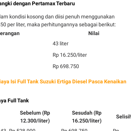
Tangki dengan Pertamax Terbaru
lam kondisi kosong dan diisi penuh menggunakan
0 per liter, maka perhitungannya sebagai berikut:
terangan
Nilai
43 liter
Rp 16.250/liter
Rp 698.750
aya Isi Full Tank Suzuki Ertiga Diesel Pasca Kenaikan
ya Full Tank
Sebelum (Rp
Sesudah (Rp
Selisi
12.300/liter)
16.250/liter)
 43
Rp 528.900
Rp 698.750
Rp