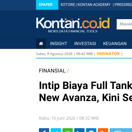
EPAPER
KSTORE
|
KONTAN ACADEMY
|
PRESSREL
INSIGHT
INVESTASI
KEUANGAN
U
INDIKATOR |
Sabtu, 8 Agustus 2026
|
06
:
42
WIB |
U
I
FINANSIAL
/
Intip Biaya Full Ta
New Avanza, Kini S
Rabu, 10 Juni 2026 / 08:32 WIB