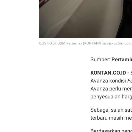
ILUSTRASI. BBM Pertamax (KONTAN/Fransiskus Simbolo
Sumber:
Pertami
KONTAN.CO.ID -
Avanza kondisi
Fu
Avanza perlu mem
penyesuaian harg
Sebagai salah sat
terbaru masih men
Berdasarkan pen