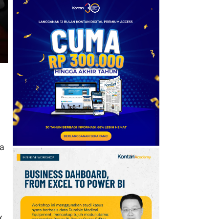
Proyeksikan US$ 6.000 di
Akhir 2026
6
Arab Saudi, Turki, dan
Pakistan Bentuk Pakta
Pertahanan di Tengah
Krisis Timur Tengah
7
AS Kehilangan 23.000
Pekerjaan pada Juli,
Tekanan terhadap The
Fed Menguat
ya
8
Harga Emas Melonjak
2,6%, Tembus Level
Tertinggi dalam 7 Pekan
9
Harga Emas Antam (7
x