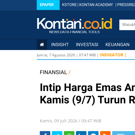
EPAPER
KSTORE
|
KONTAN ACADEMY
|
PRESSREL
INSIGHT
INVESTASI
KEUANGAN
USD/ID
INDIKATOR |
Jum'at, 7 Agustus 2026
|
07
:
47
WIB |
USD/ID
IDX
6
FINANSIAL
/
Intip Harga Emas A
Kamis (9/7) Turun 
Kamis, 09 Juli 2026 / 09:47 WIB