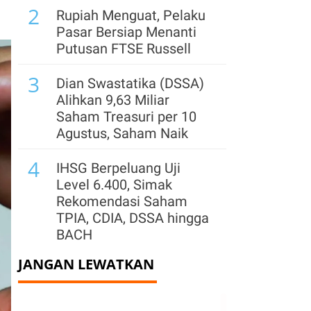
2
Rupiah Menguat, Pelaku
Pasar Bersiap Menanti
Putusan FTSE Russell
3
Dian Swastatika (DSSA)
Alihkan 9,63 Miliar
Saham Treasuri per 10
Agustus, Saham Naik
4
IHSG Berpeluang Uji
Level 6.400, Simak
Rekomendasi Saham
TPIA, CDIA, DSSA hingga
BACH
JANGAN LEWATKAN
5
Pemegang Saham
Sentul City (BKSL) Jual
1,32 Miliar Saham Saat