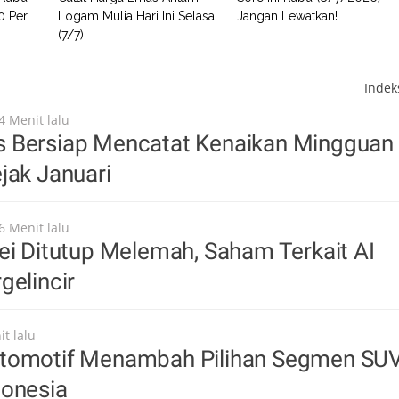
0 Per
Logam Mulia Hari Ini Selasa
Jangan Lewatkan!
(7/7)
Inde
4 Menit lalu
 Bersiap Mencatat Kenaikan Mingguan
jak Januari
6 Menit lalu
ei Ditutup Melemah, Saham Terkait AI
gelincir
t lalu
tomotif Menambah Pilihan Segmen SU
donesia