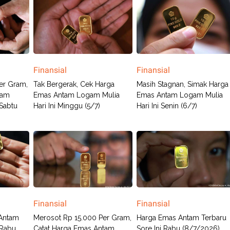
Finansial
Finansial
er Gram,
Tak Bergerak, Cek Harga
Masih Stagnan, Simak Harga
tam
Emas Antam Logam Mulia
Emas Antam Logam Mulia
 Sabtu
Hari Ini Minggu (5/7)
Hari Ini Senin (6/7)
Finansial
Finansial
Antam
Merosot Rp 15.000 Per Gram,
Harga Emas Antam Terbaru
 Rabu
Catat Harga Emas Antam
Sore Ini Rabu (8/7/2026)