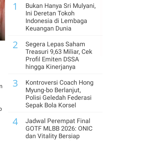
1
Harga Reli, Ada Apa?
Bukan Hanya Sri Mulyani,
Ini Deretan Tokoh
6
Iran Berpotensi
Indonesia di Lembaga
Kendalikan Selat
Keuangan Dunia
Hormuz, AS dan Oman
2
Bahas Kesepakatan
Segera Lepas Saham
Akhiri Perang
Treasuri 9,63 Miliar, Cek
Profil Emiten DSSA
7
Rupiah Ditutup Menguat
hingga Kinerjanya
Tipis ke Rp 17.923 Per
3
Dolar AS Hari Ini (6/8);
Kontroversi Coach Hong
m
Asia Mixed
Myung-bo Berlanjut,
Polisi Geledah Federasi
8
TOWR Resmi
Sepak Bola Korsel
p
Dikeluarkan dari Indeks
4
LQ45, Cermati
Jadwal Perempat Final
Rekomendasi Analis
GOTF MLBB 2026: ONIC
dan Vitality Bersiap