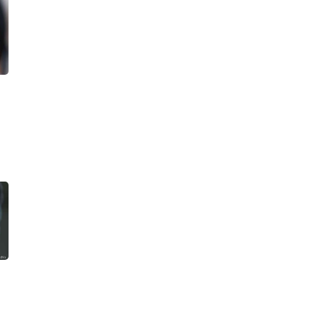
20
Yield Obligasi Negara
Diproyeksi Sideways,
Simak Prospek SBN
hingga Akhir 2026