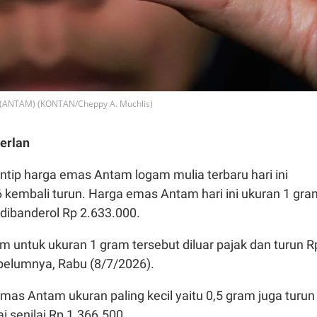
 (ANTAM) (KONTAN/Cheppy A. Muchlis)
erlan
Intip harga emas Antam logam mulia terbaru hari ini
6 kembali turun. Harga emas Antam hari ini ukuran 1 gra
i dibanderol Rp 2.633.000.
 untuk ukuran 1 gram tersebut diluar pajak dan turun R
ebelumnya, Rabu (8/7/2026).
 emas Antam ukuran paling kecil yaitu 0,5 gram juga turun
i senilai Rp 1.366.500.