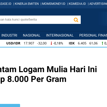
EASE.ID
|
KINERJA EMITEN
|
MOMSMONEY.ID
|
KGMEDIA.ID
|
ADVERTISIN
INDUSTRI
NASIONAL
INTERNASIONAL
PERSONAL FINA
R
17.907 -32,00
IDX
6.405 61,06
KOM
-0,18%
0,96%
R
17.907 -32,00
IDX
6.405 61,06
KOMP
-0,18%
0,96%
.405 61,06
KOMPAS100
845 11,97
LQ45
0,96%
1,44%
ntam Logam Mulia Hari Ini
Rp 8.000 Per Gram