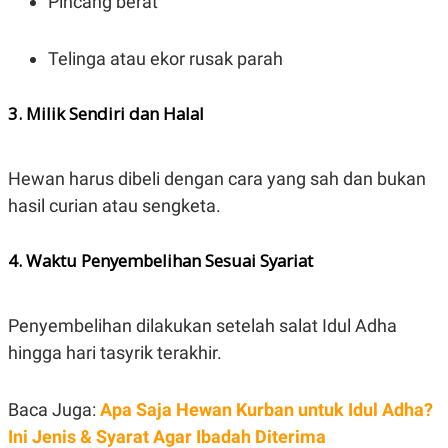
Pincang berat
R
T
I
S
Telinga atau ekor rusak parah
I
N
G
3. Milik Sendiri dan Halal
K
G
M
E
Hewan harus dibeli dengan cara yang sah dan bukan
D
I
hasil curian atau sengketa.
A
.
I
4. Waktu Penyembelihan Sesuai Syariat
D
Penyembelihan dilakukan setelah salat Idul Adha
SITEMAP
PROFILE
TERM
OF
hingga hari tasyrik terakhir.
USE
PEDOMAN
PEMBERITAAN
Baca Juga:
Apa Saja Hewan Kurban untuk Idul Adha?
SIBER
Ini Jenis & Syarat Agar Ibadah Diterima
PRIVACY