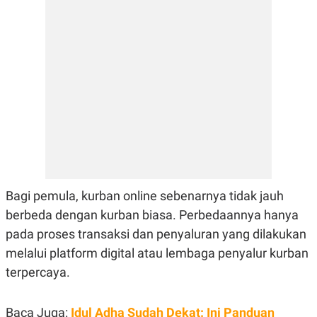
E
R
F
B
O
U
K
S
U
I
S
N
E
S
S
I
N
S
I
G
H
T
Bagi pemula, kurban online sebenarnya tidak jauh
S
B
berbeda dengan kurban biasa. Perbedaannya hanya
T
E
pada proses transaksi dan penyaluran yang dilakukan
O
L
C
A
melalui platform digital atau lembaga penyalur kurban
K
N
S
J
terpercaya.
E
A
T
O
U
N
Baca Juga:
Idul Adha Sudah Dekat: Ini Panduan
P