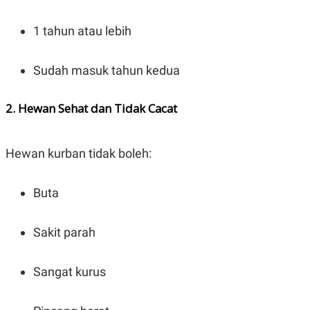
C
L
A
E
D
A
1 tahun atau lebih
E
S
M
E
Y
.
Sudah masuk tahun kedua
I
D
L
K
2. Hewan Sehat dan Tidak Cacat
A
I
N
N
G
E
G
R
Hewan kurban tidak boleh:
A
J
N
A
A
E
N
M
Buta
C
I
E
T
T
E
Sakit parah
A
N
K
E
A
Sangat kurus
P
D
A
V
P
E
E
R