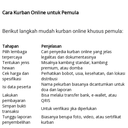
POLICY
Cara Kurban Online untuk Pemula
Berikut langkah mudah kurban online khusus pemula:
Tahapan
Penjelasan
Pilih lembaga
Cari penyedia kurban online yang jelas
terpercaya
legalitas dan dokumentasinya
Tentukan jenis
Misalnya kambing standar, kambing
hewan
premium, atau domba
Cek harga dan
Perhatikan bobot, usia, kesehatan, dan lokasi
spesifikasi
distribusi
Nama pekurban biasanya dicantumkan untuk
Isi data peserta
doa dan laporan
Lakukan
Bisa melalui transfer bank, e-wallet, atau
pembayaran
QRIS
Simpan bukti
Untuk verifikasi jika diperlukan
transaksi
Tunggu laporan
Biasanya berupa foto, video, atau sertifikat
penyembelihan
kurban