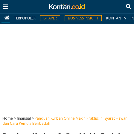
TERPOPULER
E-PAPER
BUSINESS INSIGHT
KONTAN TV
P
MY
KONTAN
Daftar
Masuk
BERITA
I
N
N
A
Home
>
finansial
>
Panduan Kurban Online Makin Praktis: Ini Syarat Hewan
V
S
dan Cara Pemula Beribadah
E
I
S
O
T
N