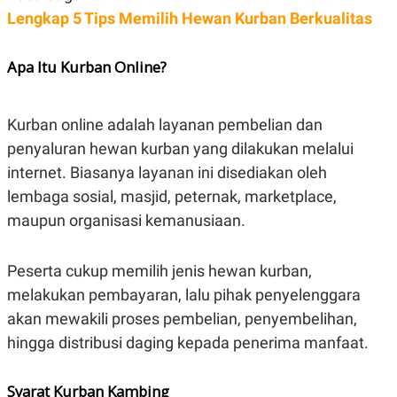
Lengkap 5 Tips Memilih Hewan Kurban Berkualitas
N
S
E
E
W
R
S
E
Apa Itu Kurban Online?
S
M
E
O
T
N
U
I
Kurban online adalah layanan pembelian dan
P
A
penyaluran hewan kurban yang dilakukan melalui
A
K
D
I
internet. Biasanya layanan ini disediakan oleh
V
L
lembaga sosial, masjid, peternak, marketplace,
A
S
maupun organisasi kemanusiaan.
K
O
R
P
Peserta cukup memilih jenis hewan kurban,
O
melakukan pembayaran, lalu pihak penyelenggara
R
A
akan mewakili proses pembelian, penyembelihan,
S
I
hingga distribusi daging kepada penerima manfaat.
K
N
I
A
Syarat Kurban Kambing
L
T