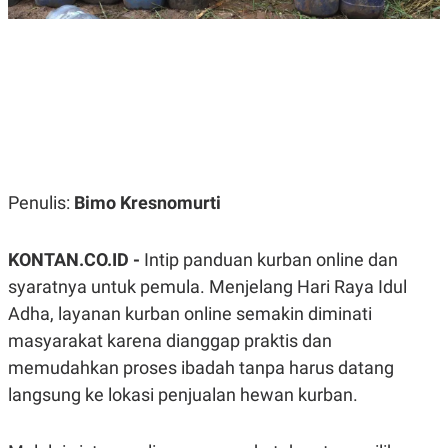
R
G
S
I
O
O
N
N
A
A
L
L
F
I
N
A
N
C
Penulis:
Bimo Kresnomurti
E
Y
C
A
A
KONTAN.CO.ID -
Intip panduan kurban online dan
N
R
G
I
syaratnya untuk pemula. Menjelang Hari Raya Idul
T
T
E
A
Adha, layanan kurban online semakin diminati
R
H
masyarakat karena dianggap praktis dan
.
U
.
memudahkan proses ibadah tanpa harus datang
.
langsung ke lokasi penjualan hewan kurban.
K
L
E
I
S
F