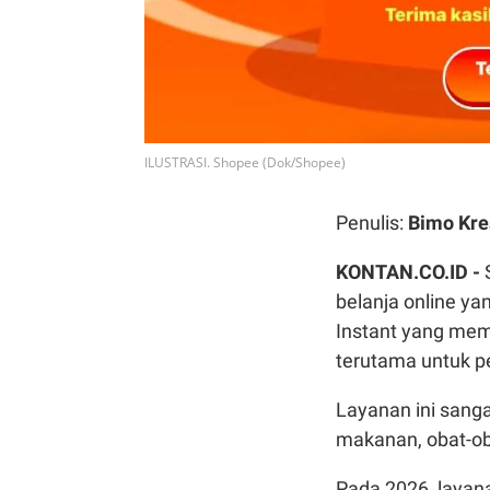
ILUSTRASI. Shopee (Dok/Shopee)
Penulis:
Bimo Kre
KONTAN.CO.ID -
belanja online y
Instant yang mem
terutama untuk p
Layanan ini sang
makanan, obat-oba
Pada 2026, layan