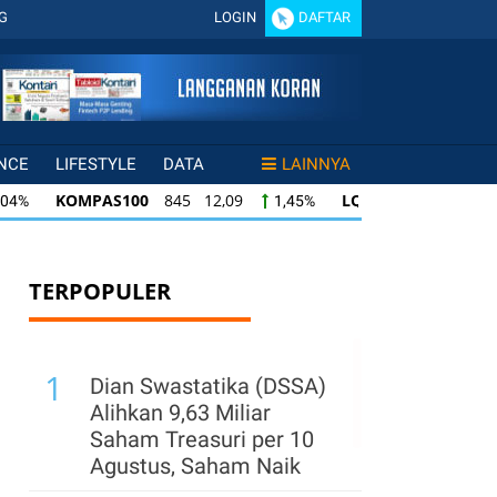
G
LOGIN
DAFTAR
NCE
LIFESTYLE
DATA
LAINNYA
KOMPAS100
845 12,09
LQ45
640 9,44
,04%
1,45%
KOMPAS100
845 12,09
LQ45
640 9,44
04%
1,45%
1
LQ45
640 9,44
ISSI
222 2,82
IDX
45%
1,50%
1,29%
TERPOPULER
1
Dian Swastatika (DSSA)
Alihkan 9,63 Miliar
Saham Treasuri per 10
Agustus, Saham Naik