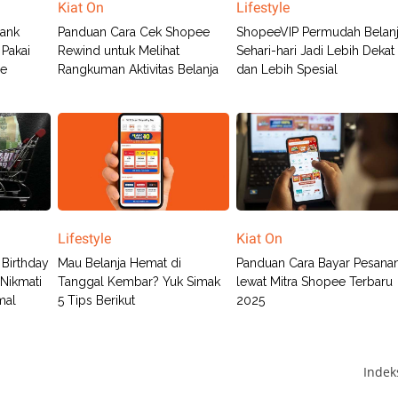
Kiat On
Lifestyle
Bank
Panduan Cara Cek Shopee
ShopeeVIP Permudah Belan
 Pakai
Rewind untuk Melihat
Sehari-hari Jadi Lebih Dekat
ee
Rangkuman Aktivitas Belanja
dan Lebih Spesial
Lifestyle
Kiat On
 Birthday
Mau Belanja Hemat di
Panduan Cara Bayar Pesana
 Nikmati
Tanggal Kembar? Yuk Simak
lewat Mitra Shopee Terbaru
mal
5 Tips Berikut
2025
Inde