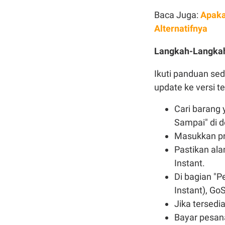
Baca Juga:
Apaka
Alternatifnya
Langkah-Langkah
Ikuti panduan sed
update ke versi t
Cari barang 
Sampai" di d
Masukkan pro
Pastikan al
Instant.
Di bagian "P
Instant), Go
Jika tersedi
Bayar pesana