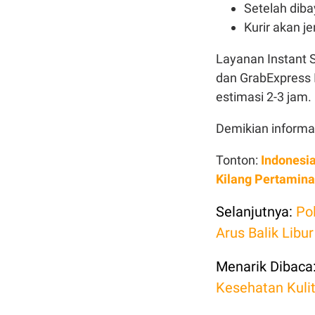
Setelah diba
Kurir akan j
Layanan Instant 
dan GrabExpress 
estimasi 2-3 jam.
Demikian informa
Tonton:
Indonesi
Kilang Pertamina
Selanjutnya:
Po
Arus Balik Libu
Menarik Dibaca
Kesehatan Kuli