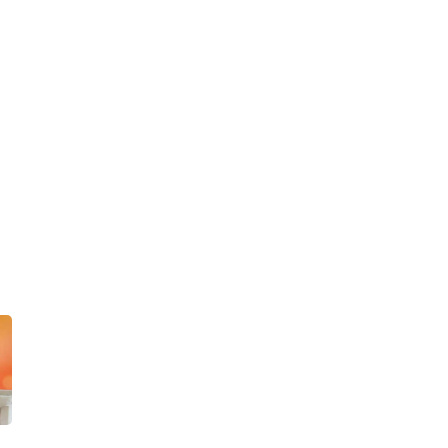
Ambil Alih Saham
Whoosh
20
Memburu Dividen,
Menanti Capital Gain