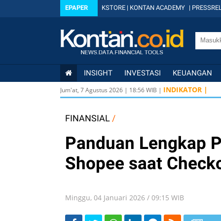
EPAPER
KSTORE
|
KONTAN ACADEMY
|
PRESSREL
INSIGHT
INVESTASI
KEUANGAN
INDIKATOR |
Jum'at, 7 Agustus 2026
|
18
:
56
WIB |
FINANSIAL
/
Panduan Lengkap P
Shopee saat Checko
Minggu, 04 Januari 2026 / 09:15 WIB