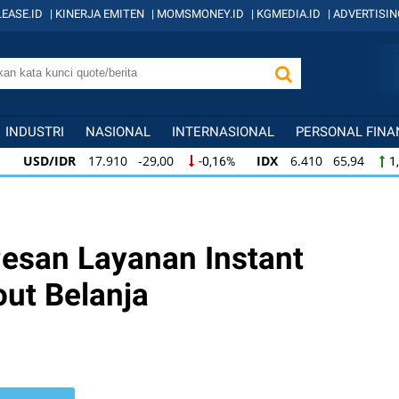
EASE.ID
|
KINERJA EMITEN
|
MOMSMONEY.ID
|
KGMEDIA.ID
|
ADVERTISIN
INDUSTRI
NASIONAL
INTERNASIONAL
PERSONAL FINA
USD/IDR
17.910 -29,00
IDX
6.410 65,94
-0,16%
1
USD/IDR
17.910 -29,00
IDX
6.410 65,94
-0,16%
1,
IDX
6.410 65,94
KOMPAS100
845 12,09
1,04%
1,
esan Layanan Instant
ut Belanja