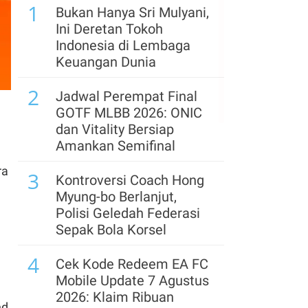
1
Hilirisasi, Simak Prospek
Bukan Hanya Sri Mulyani,
Saham Bumi Resources
Ini Deretan Tokoh
(BUMI)
Indonesia di Lembaga
Keuangan Dunia
6
Arab Saudi, Turki, dan
2
Pakistan Bentuk Pakta
Jadwal Perempat Final
Pertahanan di Tengah
GOTF MLBB 2026: ONIC
Krisis Timur Tengah
dan Vitality Bersiap
Amankan Semifinal
7
Siap-Siap! Rumah
ra
3
Kontrakan & Sewa
Kontroversi Coach Hong
n
Properti Akan Kena
Myung-bo Berlanjut,
Pajak Mulai Tahun 2027
Polisi Geledah Federasi
Sepak Bola Korsel
8
Defisit APBN 2027
4
Diproyeksi Melebar,
Cek Kode Redeem EA FC
Target Anggaran Netral
Mobile Update 7 Agustus
Makin Berat
2026: Klaim Ribuan
nd