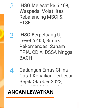
2
IHSG Melesat ke 6.409,
Waspadai Volatilitas
Rebalancing MSCI &
FTSE
3
IHSG Berpeluang Uji
Level 6.400, Simak
Rekomendasi Saham
TPIA, CDIA, DSSA hingga
BACH
4
Cadangan Emas China
Catat Kenaikan Terbesar
Sejak Oktober 2023,
Capai 76,08 Juta Ons
JANGAN LEWATKAN
5
Hendak Akuisisi
Tambang hingga