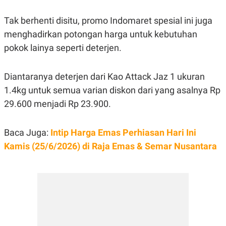
C
L
A
E
D
A
Tak berhenti disitu, promo Indomaret spesial ini juga
E
S
menghadirkan potongan harga untuk kebutuhan
M
E
Y
.
pokok lainya seperti deterjen.
I
D
L
K
Diantaranya deterjen dari Kao Attack Jaz 1 ukuran
A
I
N
N
1.4kg untuk semua varian diskon dari yang asalnya Rp
G
E
29.600 menjadi Rp 23.900.
G
R
A
J
N
A
A
E
Baca Juga:
Intip Harga Emas Perhiasan Hari Ini
N
M
C
I
Kamis (25/6/2026) di Raja Emas & Semar Nusantara
E
T
T
E
A
N
K
E
A
P
D
A
V
P
E
E
R