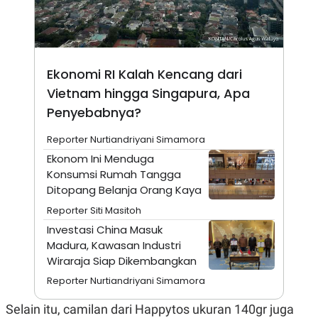
A
I
S
V
K
E
E
M
E
Ekonomi RI Kalah Kencang dari
N
T
Vietnam hingga Singapura, Apa
E
R
Penyebabnya?
I
A
Reporter Nurtiandriyani Simamora
N
Ekonom Ini Menduga
L
E
Konsumsi Rumah Tangga
S
Ditopang Belanja Orang Kaya
T
A
Reporter Siti Masitoh
R
I
Investasi China Masuk
Madura, Kawasan Industri
Wiraraja Siap Dikembangkan
KANAL
Reporter Nurtiandriyani Simamora
P
I
Selain itu, camilan dari Happytos ukuran 140gr juga
U
M