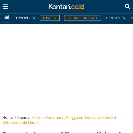
TERPOPULER
E-PAPER
BUSINESS INSIGHT
KONTAN TV
P
MY
KONTAN
Daftar
Masuk
BERITA
I
N
N
A
Home
>
finansial
>
Promo Indomaret Mingguan: Kebutuhan Pokok &
V
S
Deterjen Lebih Murah
E
I
S
O
T
N