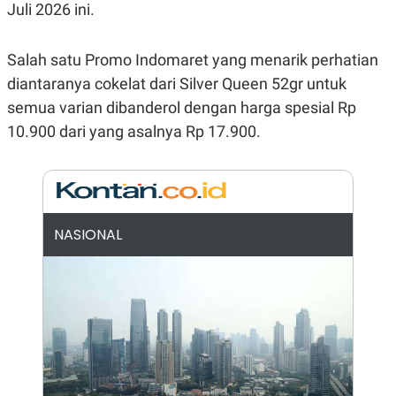
Juli 2026 ini.
N
S
E
E
W
R
Salah satu Promo Indomaret yang menarik perhatian
S
E
S
M
diantaranya cokelat dari Silver Queen 52gr untuk
E
O
T
N
semua varian dibanderol dengan harga spesial Rp
U
I
10.900 dari yang asalnya Rp 17.900.
P
A
A
K
D
I
V
L
A
S
K
NASIONAL
O
R
P
O
R
A
S
I
K
N
I
A
L
T