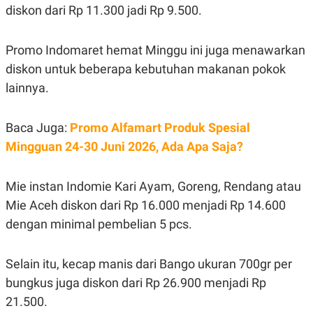
S
A
diskon dari Rp 11.300 jadi Rp 9.500.
A
G
T
E
D
S
Promo Indomaret hemat Minggu ini juga menawarkan
A
T
diskon untuk beberapa kebutuhan makanan pokok
A
lainnya.
K
L
O
I
N
P
T
S
Baca Juga:
Promo Alfamart Produk Spesial
A
U
Mingguan 24-30 Juni 2026, Ada Apa Saja?
N
S
T
V
Mie instan Indomie Kari Ayam, Goreng, Rendang atau
Mie Aceh diskon dari Rp 16.000 menjadi Rp 14.600
JARINGAN
dengan minimal pembelian 5 pcs.
K
P
O
R
N
E
Selain itu, kecap manis dari Bango ukuran 700gr per
T
S
bungkus juga diskon dari Rp 26.900 menjadi Rp
A
S
N
R
21.500.
A
E