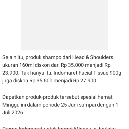
R
T
I
S
I
N
G
K
G
M
E
D
I
Selain itu, produk shampo dari Head & Shoulders
A
ukuran 160ml diskon dari Rp 35.000 menjadi Rp
.
I
23.900. Tak hanya itu, Indomaret Facial Tissue 900g
D
juga diskon Rp 35.500 menjadi Rp 27.900.
SITEMAP
PROFILE
TERM
Dapatkan produk-produk tersebut spesial hemat
OF
Minggu ini dalam periode 25 Juni sampai dengan 1
USE
Juli 2026.
PEDOMAN
PEMBERITAAN
SIBER
Promo Indomaret untuk hemat Minggu ini berlaku
PRIVACY