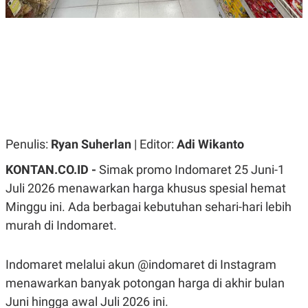
R
G
S
I
O
O
N
N
A
A
L
L
F
I
N
A
N
C
E
Penulis:
Ryan Suherlan
| Editor:
Adi Wikanto
Y
C
KONTAN.CO.ID -
Simak promo Indomaret 25 Juni-1
A
A
N
R
Juli 2026 menawarkan harga khusus spesial hemat
G
I
T
T
Minggu ini. Ada berbagai kebutuhan sehari-hari lebih
E
A
murah di Indomaret.
R
H
.
U
.
.
Indomaret melalui akun @indomaret di Instagram
K
L
menawarkan banyak potongan harga di akhir bulan
E
I
S
F
Juni hingga awal Juli 2026 ini.