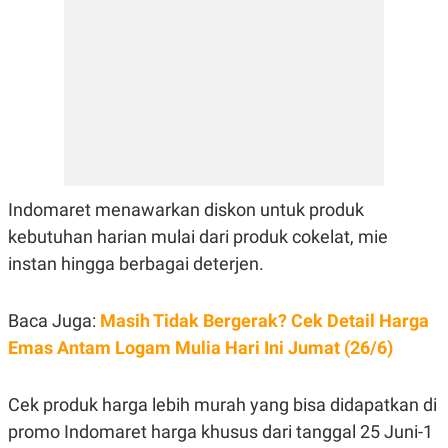
E
R
F
B
O
U
K
S
U
I
S
N
E
S
S
I
N
S
Indomaret menawarkan diskon untuk produk
I
kebutuhan harian mulai dari produk cokelat, mie
G
H
instan hingga berbagai deterjen.
T
S
B
T
E
Baca Juga:
Masih Tidak Bergerak? Cek Detail Harga
O
L
C
A
Emas Antam Logam Mulia Hari Ini Jumat (26/6)
K
N
S
J
E
A
Cek produk harga lebih murah yang bisa didapatkan di
T
O
U
N
promo Indomaret harga khusus dari tanggal 25 Juni-1
P