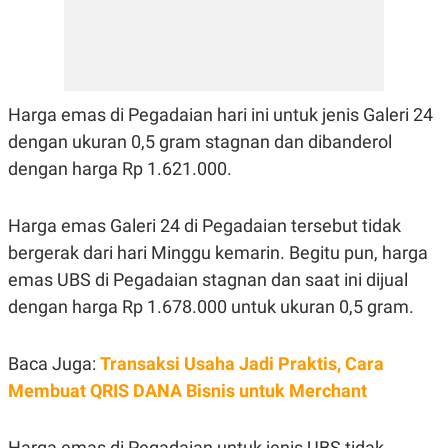
E
R
F
B
O
U
K
S
U
I
S
N
Harga emas di Pegadaian hari ini untuk jenis Galeri 24
E
dengan ukuran 0,5 gram stagnan dan dibanderol
S
S
dengan harga Rp 1.621.000.
I
N
S
I
Harga emas Galeri 24 di Pegadaian tersebut tidak
G
bergerak dari hari Minggu kemarin. Begitu pun, harga
H
T
emas UBS di Pegadaian stagnan dan saat ini dijual
S
B
dengan harga Rp 1.678.000 untuk ukuran 0,5 gram.
T
E
O
L
C
A
K
N
Baca Juga:
Transaksi Usaha Jadi Praktis, Cara
S
J
Membuat QRIS DANA Bisnis untuk Merchant
E
A
T
O
U
N
P
Harga emas di Pegadaian untuk jenis UBS tidak