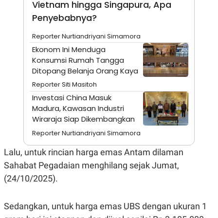
Vietnam hingga Singapura, Apa
A
I
S
V
Penyebabnya?
K
E
E
M
Reporter Nurtiandriyani Simamora
E
Ekonom Ini Menduga
N
T
Konsumsi Rumah Tangga
E
Ditopang Belanja Orang Kaya
R
I
Reporter Siti Masitoh
A
N
Investasi China Masuk
Madura, Kawasan Industri
L
E
Wiraraja Siap Dikembangkan
S
Reporter Nurtiandriyani Simamora
T
A
R
Lalu, untuk rincian harga emas Antam dilaman
I
Sahabat Pegadaian menghilang sejak Jumat,
(24/10/2025).
KANAL
P
I
Sedangkan, untuk harga emas UBS dengan ukuran 1
U
M