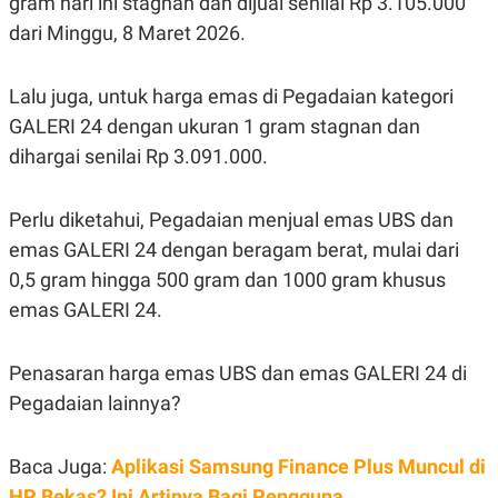
gram hari ini stagnan dan dijual senilai Rp 3.105.000
S
A
A
G
dari Minggu, 8 Maret 2026.
T
E
D
S
A
Lalu juga, untuk harga emas di Pegadaian kategori
T
A
GALERI 24 dengan ukuran 1 gram stagnan dan
K
L
dihargai senilai Rp 3.091.000.
O
I
N
P
T
S
A
U
Perlu diketahui, Pegadaian menjual emas UBS dan
N
S
emas GALERI 24 dengan beragam berat, mulai dari
T
V
0,5 gram hingga 500 gram dan 1000 gram khusus
emas GALERI 24.
JARINGAN
Penasaran harga emas UBS dan emas GALERI 24 di
K
P
O
R
Pegadaian lainnya?
N
E
T
S
A
S
Baca Juga:
Aplikasi Samsung Finance Plus Muncul di
N
R
A
E
HP Bekas? Ini Artinya Bagi Pengguna