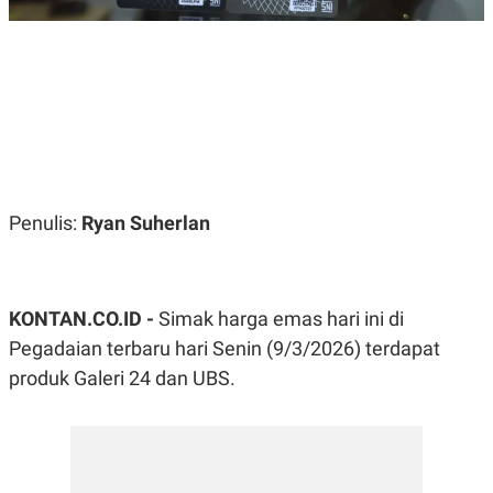
R
G
S
I
O
O
N
N
A
A
L
L
F
I
N
A
N
C
Penulis:
Ryan Suherlan
E
Y
C
A
A
N
R
G
I
KONTAN.CO.ID -
Simak harga emas hari ini di
T
T
E
A
Pegadaian terbaru hari Senin (9/3/2026) terdapat
R
H
produk Galeri 24 dan UBS.
.
U
.
.
K
L
E
I
S
F