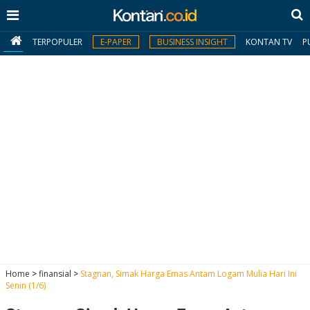
TERPOPULER
E-PAPER
BUSINESS INSIGHT
KONTAN TV
P
MY
KONTAN
Daftar
Masuk
BERITA
I
N
N
A
Home
>
finansial
>
Stagnan, Simak Harga Emas Antam Logam Mulia Hari Ini
V
S
Senin (1/6)
E
I
S
O
T
N