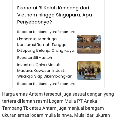
A
I
S
V
Ekonomi RI Kalah Kencang dari
K
E
Vietnam hingga Singapura, Apa
E
M
Penyebabnya?
E
N
T
Reporter Nurtiandriyani Simamora
E
Ekonom Ini Menduga
R
I
Konsumsi Rumah Tangga
A
Ditopang Belanja Orang Kaya
N
Reporter Siti Masitoh
L
E
Investasi China Masuk
S
Madura, Kawasan Industri
T
A
Wiraraja Siap Dikembangkan
R
Reporter Nurtiandriyani Simamora
I
Harga emas Antam tersebut juga sesuai dengan yang
KANAL
tertera di laman resmi Logam Mulia PT Aneka
Tambang Tbk atau Antam juga menjual beragam
P
I
U
M
ukuran emas logam mulia lainnya. Mulai dari ukuran