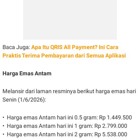
C
L
A
E
D
A
E
S
M
E
Y
.
I
D
L
K
Baca Juga:
Apa Itu QRIS All Payment? Ini Cara
A
I
N
N
Praktis Terima Pembayaran dari Semua Aplikasi
G
E
G
R
A
J
Harga Emas Antam
N
A
A
E
N
M
C
I
Melansir dari laman resminya berikut harga emas hari
E
T
Senin (1/6/2026):
T
E
A
N
K
•⁠ ⁠Harga emas Antam hari ini 0.5 gram: Rp 1.449.500
E
A
P
D
•⁠ ⁠⁠Harga emas Antam hari ini 1 gram: Rp 2.799.000
A
V
P
E
•⁠ ⁠Harga emas Antam hari ini 2 gram: Rp 5.538.000
E
R