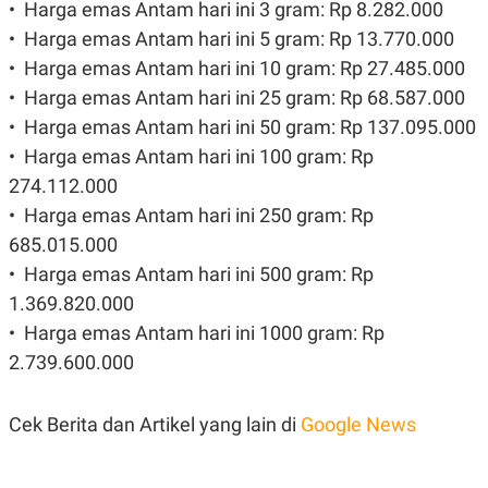
•⁠ ⁠⁠Harga emas Antam hari ini 3 gram: Rp 8.282.000
R
T
I
•⁠ ⁠Harga emas Antam hari ini 5 gram: Rp 13.770.000
S
I
•⁠ ⁠⁠Harga emas Antam hari ini 10 gram: Rp 27.485.000
N
•⁠ ⁠Harga emas Antam hari ini 25 gram: Rp 68.587.000
G
K
•⁠ ⁠Harga emas Antam hari ini 50 gram: Rp 137.095.000
G
•⁠ ⁠Harga emas Antam hari ini 100 gram: Rp
M
E
274.112.000
D
I
•⁠ ⁠⁠Harga emas Antam hari ini 250 gram: Rp
A
685.015.000
.
I
•⁠ ⁠Harga emas Antam hari ini 500 gram: Rp
D
1.369.820.000
•⁠ ⁠⁠Harga emas Antam hari ini 1000 gram: Rp
2.739.600.000
SITEMAP
PROFILE
TERM
OF
USE
Cek Berita dan Artikel yang lain di
Google News
PEDOMAN
PEMBERITAAN
SIBER
PRIVACY