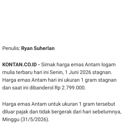
R
G
S
I
O
O
N
N
A
A
L
L
F
I
N
A
Penulis:
Ryan Suherlan
N
C
E
KONTAN.CO.ID -
Simak harga emas Antam logam
Y
C
A
A
mulia terbaru hari ini Senin, 1 Juni 2026 stagnan.
N
R
Harga emas Antam hari ini ukuran 1 gram stagnan
G
I
T
T
dan saat ini dibanderol Rp 2.799.000.
E
A
R
H
.
U
.
Harga emas Antam untuk ukuran 1 gram tersebut
.
diluar pajak dan tidak bergerak dari hari sebelumnya,
K
L
Minggu (31/5/2026).
E
I
S
F