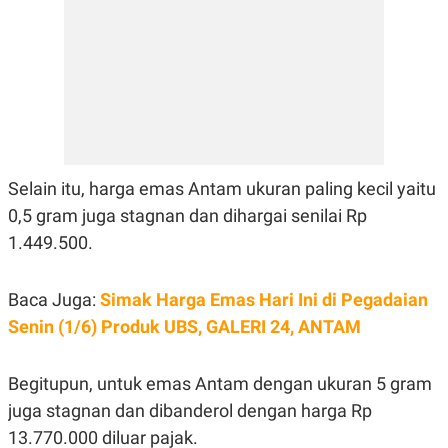
E
R
F
B
O
U
K
S
U
I
S
N
E
S
S
I
Selain itu, harga emas Antam ukuran paling kecil yaitu
N
S
0,5 gram juga stagnan dan dihargai senilai Rp
I
G
1.449.500.
H
T
S
B
Baca Juga:
Simak Harga Emas Hari Ini di Pegadaian
T
E
Senin (1/6) Produk UBS, GALERI 24, ANTAM
O
L
C
A
K
N
S
J
Begitupun, untuk emas Antam dengan ukuran 5 gram
E
A
juga stagnan dan dibanderol dengan harga Rp
T
O
U
N
13.770.000 diluar pajak.
P