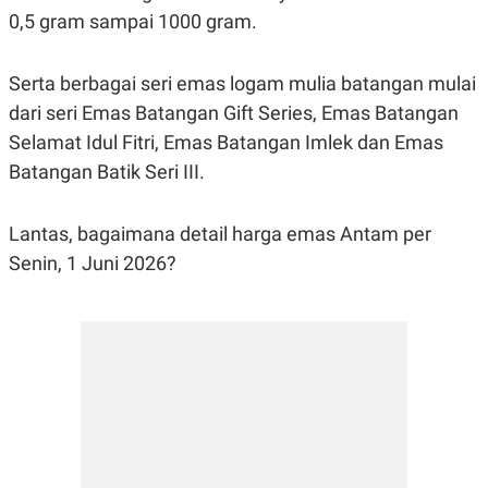
S
A
0,5 gram sampai 1000 gram.
A
G
T
E
D
S
A
Serta berbagai seri emas logam mulia batangan mulai
T
A
dari seri Emas Batangan Gift Series, Emas Batangan
K
L
Selamat Idul Fitri, Emas Batangan Imlek dan Emas
O
I
Batangan Batik Seri III.
N
P
T
S
A
U
N
S
Lantas, bagaimana detail harga emas Antam per
T
V
Senin, 1 Juni 2026?
JARINGAN
K
P
O
R
N
E
T
S
A
S
N
R
A
E