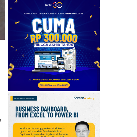
6
Daftar Gaji Pemain
Arsenal 2026/2027: Saka
Tertinggi, Guimaraes
Masuk 10 Besar
7
BBCA, BMRI dan ASII di
Urutan Teratas, Cek
Saham Net Sell Terbesar
Asing, Jumat (7/8)
8
Jasa Marga (JSMR) Buka
Suara Soal Rencana
Kemenkeu Ambil Alih
Saham Whoosh
s
9
Penguatan Rupiah Pekan
l
Ini Terangkat Pelemahan