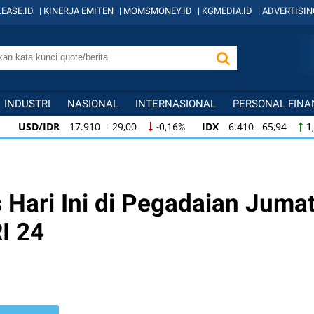
EASE.ID
|
KINERJA EMITEN
|
MOMSMONEY.ID
|
KGMEDIA.ID
|
ADVERTISIN
INDUSTRI
NASIONAL
INTERNASIONAL
PERSONAL FINA
D/IDR
17.910 -29,00
IDX
6.410 65,94
-0,16%
1,04%
D/IDR
17.910 -29,00
IDX
6.410 65,94
-0,16%
1,04%
X
6.410 65,94
KOMPAS100
845 12,09
L
1,04%
1,45%
Hari Ini di Pegadaian Juma
I 24