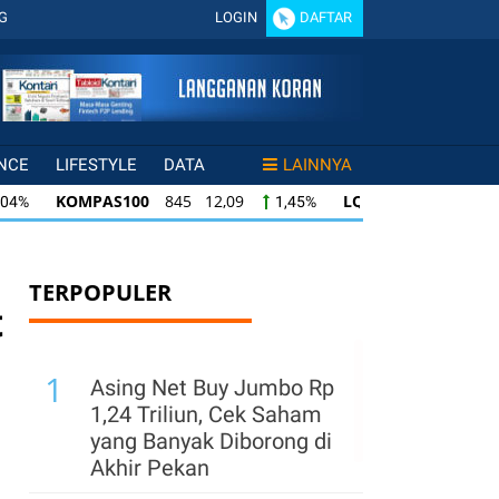
G
LOGIN
DAFTAR
NCE
LIFESTYLE
DATA
LAINNYA
KOMPAS100
845 12,09
LQ45
640 9,44
1,45%
1,50%
KOMPAS100
845 12,09
LQ45
640 9,44
1,45%
1,50%
Q45
640 9,44
ISSI
222 2,82
IDX30
35
1,50%
1,29%
TERPOPULER
t
1
Asing Net Buy Jumbo Rp
1,24 Triliun, Cek Saham
yang Banyak Diborong di
Akhir Pekan