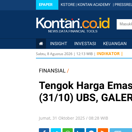
EPAPER
KSTORE
|
KONTAN ACADEMY
|
PRESSREL
INSIGHT
INVESTASI
KEUANGAN
US
INDIKATOR |
Sabtu, 8 Agustus 2026
|
12
:
13
WIB |
US
ID
FINANSIAL
/
Tengok Harga Emas 
(31/10) UBS, GALER
Jumat, 31 Oktober 2025 / 08:28 WIB