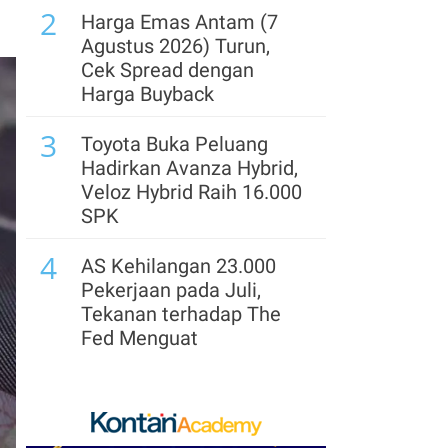
2
Harga Emas Antam (7
Agustus 2026) Turun,
Cek Spread dengan
Harga Buyback
3
Toyota Buka Peluang
Hadirkan Avanza Hybrid,
Veloz Hybrid Raih 16.000
SPK
4
AS Kehilangan 23.000
Pekerjaan pada Juli,
Tekanan terhadap The
Fed Menguat
5
Harga Emas Melonjak
2,6%, Tembus Level
Tertinggi dalam 7 Pekan