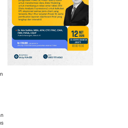
Dolar
10
Taiwan Kecam China
soal Aturan Lalu Lintas
Kapal di Selat Taiwan
11
Chatib Basri: Institusi
Kuat Tak Membeli
Kecepatan, tetapi
Ketahanan Ekonomi
an
12
Harga Emas Diproyeksi
Makin Volatil,
Dipengaruhi Harga
Minyak dan The Fed
13
Danantara Investasi Rp
an
44,75 Triliun ke JBS,
us
Perusahaan Daging Asal