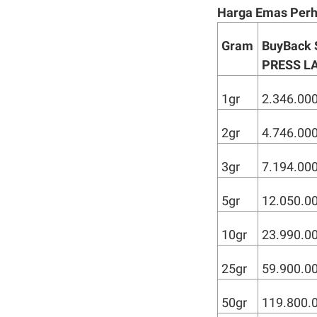
Harga Emas Perh
Gram
BuyBack
PRESS L
1gr
2.346.00
2gr
4.746.00
3gr
7.194.00
5gr
12.050.0
10gr
23.990.0
25gr
59.900.0
50gr
119.800.