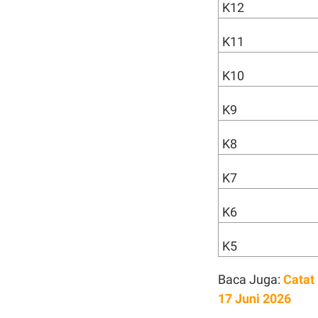
K12
K11
K10
K9
K8
K7
K6
K5
Baca Juga:
Catat
17 Juni 2026