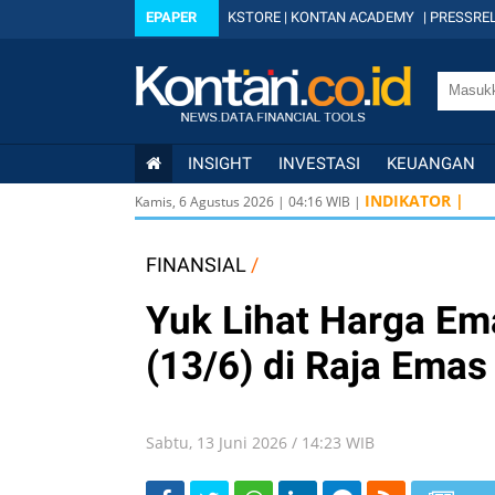
EPAPER
KSTORE
|
KONTAN ACADEMY
|
PRESSREL
INSIGHT
INVESTASI
KEUANGAN
U
INDIKATOR |
Kamis, 6 Agustus 2026
|
04
:
16
WIB |
U
I
FINANSIAL
/
Yuk Lihat Harga Ema
(13/6) di Raja Ema
Sabtu, 13 Juni 2026 / 14:23 WIB