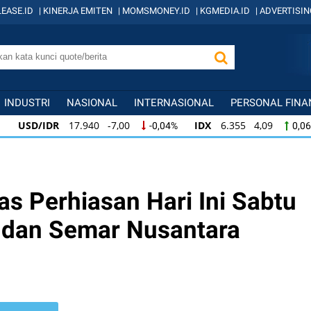
EASE.ID
|
KINERJA EMITEN
|
MOMSMONEY.ID
|
KGMEDIA.ID
|
ADVERTISIN
INDUSTRI
NASIONAL
INTERNASIONAL
PERSONAL FINA
SD/IDR
17.940 -7,00
IDX
6.355 4,09
-0,04%
0,06%
SD/IDR
17.940 -7,00
IDX
6.355 4,09
K
-0,04%
0,06%
DX
6.355 4,09
KOMPAS100
837 1,49
LQ
0,06%
0,18%
s Perhiasan Hari Ini Sabtu
s dan Semar Nusantara