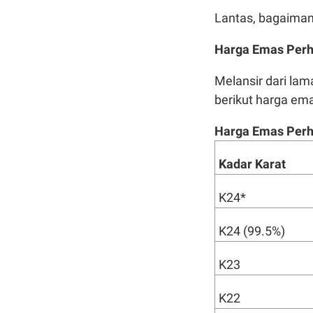
Lantas, bagaimana
Harga Emas Perh
Melansir dari la
berikut harga ema
Harga Emas Perhi
Kadar Karat
K24*
K24 (99.5%)
K23
K22