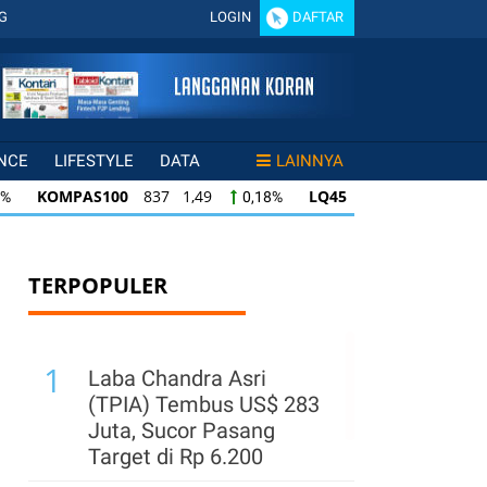
G
LOGIN
DAFTAR
NCE
LIFESTYLE
DATA
LAINNYA
KOMPAS100
837 1,49
LQ45
635 0,78
0,18%
0,12%
OMPAS100
837 1,49
LQ45
635 0,78
ISS
0,18%
0,12%
45
635 0,78
ISSI
220 -0,24
IDX30
3
0,12%
-0,11%
TERPOPULER
1
Laba Chandra Asri
(TPIA) Tembus US$ 283
Juta, Sucor Pasang
Target di Rp 6.200