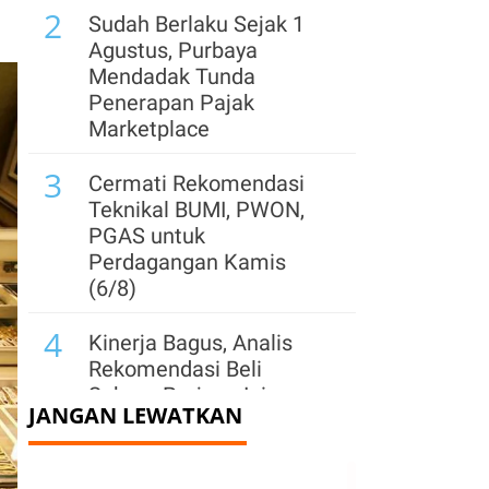
2
Sudah Berlaku Sejak 1
Agustus, Purbaya
Mendadak Tunda
Penerapan Pajak
Marketplace
3
Cermati Rekomendasi
Teknikal BUMI, PWON,
PGAS untuk
Perdagangan Kamis
(6/8)
4
Kinerja Bagus, Analis
Rekomendasi Beli
Saham Prajogo Ini
JANGAN LEWATKAN
dengan Target Harga 3x
Lipat