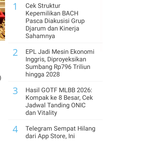
5
1
IHSG Berpeluang
Cek Struktur
Menguat pada Kamis
Kepemilikan BACH
(6/8), Ini Kata Analis
Pasca Diakusisi Grup
Djarum dan Kinerja
6
Menakar Prospek Saham
Sahamnya
Konglomerat Usai Rilis
2
Kinerja Semester I-2026
EPL Jadi Mesin Ekonomi
Inggris, Diproyeksikan
7
Proyeksi Laba & Target
Sumbang Rp796 Triliun
Harga Astra (ASII)
hingga 2028
)
Dikerek Naik Usai Rilis
3
Lapkeu Semester I
Hasil GOTF MLBB 2026:
Kompak ke 8 Besar, Cek
8
Uni Eropa akan Salurkan
Jadwal Tanding ONIC
US$1,6 Miliar dari Aset
dan Vitality
Rusia yang Dibekukan
4
untuk Ukraina
Telegram Sempat Hilang
dari App Store, Ini