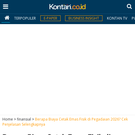
TERPOPULER
E-PAPER
BUSINESS INSIGHT
KONTAN TV
P
MY
KONTAN
Daftar
Masuk
BERITA
I
N
N
A
Home
>
finansial
>
Berapa Biaya Cetak Emas Fisik di Pegadaian 2026? Cek
V
S
Penjelasan Selengkapnya
E
I
S
O
T
N