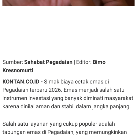
R
G
S
I
O
O
N
N
A
A
L
L
F
I
N
A
N
C
Sumber:
Sahabat Pegadaian
| Editor:
Bimo
E
Kresnomurti
Y
C
A
A
N
R
KONTAN.CO.ID -
Simak biaya cetak emas di
G
I
Pegadaian terbaru 2026. Emas menjadi salah satu
T
T
E
A
instrumen investasi yang banyak diminati masyarakat
R
H
.
U
karena dinilai aman dan stabil dalam jangka panjang.
.
.
K
L
Salah satu layanan yang cukup populer adalah
E
I
tabungan emas di Pegadaian, yang memungkinkan
S
F