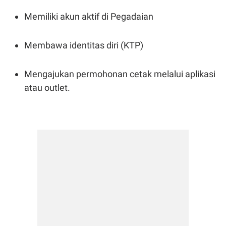
R
T
I
Memiliki akun aktif di Pegadaian
S
I
N
Membawa identitas diri (KTP)
G
K
G
Mengajukan permohonan cetak melalui aplikasi
M
E
atau outlet.
D
I
A
.
I
D
SITEMAP
PROFILE
TERM
OF
USE
PEDOMAN
PEMBERITAAN
SIBER
PRIVACY