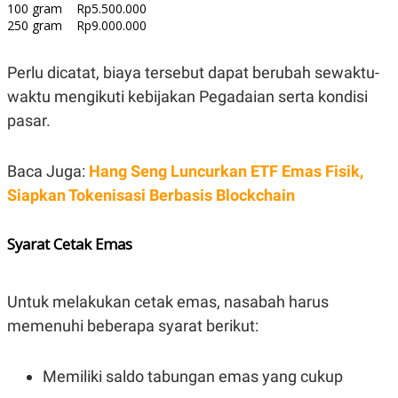
C
L
100 gram
Rp5.500.000
A
E
250 gram
Rp9.000.000
D
A
E
S
M
E
Perlu dicatat, biaya tersebut dapat berubah sewaktu-
Y
.
I
waktu mengikuti kebijakan Pegadaian serta kondisi
D
pasar.
L
K
A
I
N
N
Baca Juga:
Hang Seng Luncurkan ETF Emas Fisik,
G
E
G
R
Siapkan Tokenisasi Berbasis Blockchain
A
J
N
A
A
E
N
M
Syarat Cetak Emas
C
I
E
T
T
E
A
N
Untuk melakukan cetak emas, nasabah harus
K
memenuhi beberapa syarat berikut:
E
A
P
D
A
V
Memiliki saldo tabungan emas yang cukup
P
E
E
R