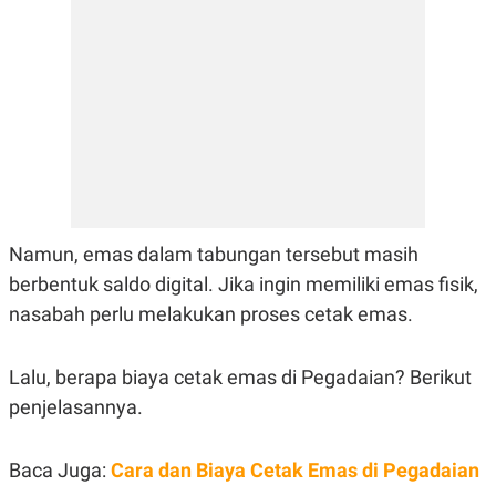
E
R
F
B
O
U
K
S
U
I
S
N
E
S
S
I
N
S
I
Namun, emas dalam tabungan tersebut masih
G
berbentuk saldo digital. Jika ingin memiliki emas fisik,
H
T
nasabah perlu melakukan proses cetak emas.
S
B
T
E
O
L
Lalu, berapa biaya cetak emas di Pegadaian? Berikut
C
A
K
N
penjelasannya.
S
J
E
A
T
O
Baca Juga:
Cara dan Biaya Cetak Emas di Pegadaian
U
N
P