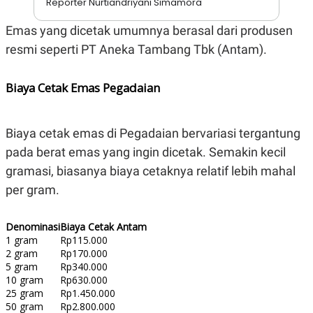
Reporter Nurtiandriyani Simamora
S
A
A
G
T
E
Emas yang dicetak umumnya berasal dari produsen
D
S
resmi seperti PT Aneka Tambang Tbk (Antam).
A
T
A
Biaya Cetak Emas Pegadaian
K
L
O
I
N
P
T
S
Biaya cetak emas di Pegadaian bervariasi tergantung
A
U
N
S
pada berat emas yang ingin dicetak. Semakin kecil
T
V
gramasi, biasanya biaya cetaknya relatif lebih mahal
per gram.
JARINGAN
Denominasi
Biaya Cetak Antam
K
P
1 gram
Rp115.000
O
R
2 gram
Rp170.000
N
E
5 gram
Rp340.000
T
S
10 gram
Rp630.000
A
S
25 gram
Rp1.450.000
N
R
A
E
50 gram
Rp2.800.000