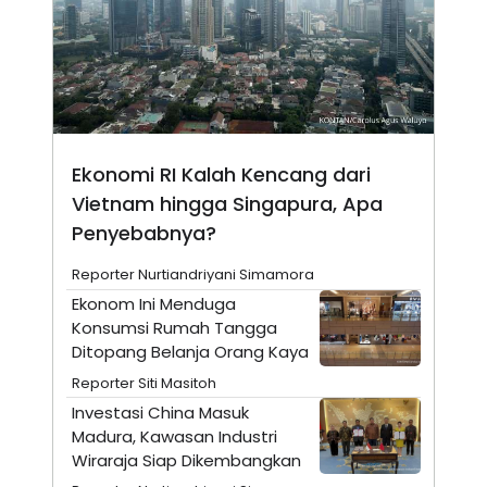
A
I
S
V
K
E
E
M
E
N
T
E
R
Ekonomi RI Kalah Kencang dari
I
A
Vietnam hingga Singapura, Apa
N
Penyebabnya?
L
E
Reporter Nurtiandriyani Simamora
S
T
Ekonom Ini Menduga
A
Konsumsi Rumah Tangga
R
I
Ditopang Belanja Orang Kaya
Reporter Siti Masitoh
KANAL
Investasi China Masuk
Madura, Kawasan Industri
Wiraraja Siap Dikembangkan
P
I
U
M