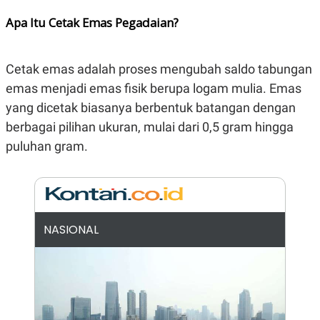
N
S
Apa Itu Cetak Emas Pegadaian?
E
E
W
R
S
E
S
M
Cetak emas adalah proses mengubah saldo tabungan
E
O
T
N
emas menjadi emas fisik berupa logam mulia. Emas
U
I
P
A
yang dicetak biasanya berbentuk batangan dengan
A
K
berbagai pilihan ukuran, mulai dari 0,5 gram hingga
D
I
puluhan gram.
V
L
A
S
K
O
R
P
O
NASIONAL
R
A
S
I
K
N
I
A
L
T