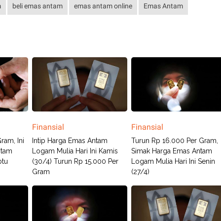
m
beli emas antam
emas antam online
Emas Antam
Finansial
Finansial
ram, Ini
Intip Harga Emas Antam
Turun Rp 16.000 Per Gram,
ntam
Logam Mulia Hari Ini Kamis
Simak Harga Emas Antam
btu
(30/4) Turun Rp 15.000 Per
Logam Mulia Hari Ini Senin
Gram
(27/4)