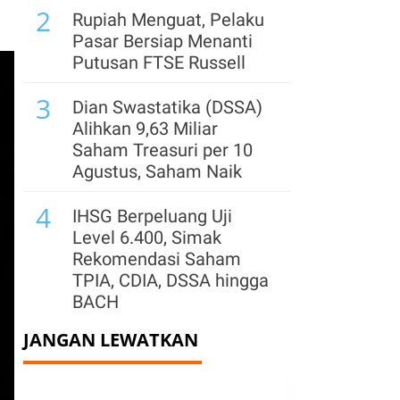
2
Rupiah Menguat, Pelaku
Pasar Bersiap Menanti
Putusan FTSE Russell
3
Dian Swastatika (DSSA)
Alihkan 9,63 Miliar
Saham Treasuri per 10
Agustus, Saham Naik
4
IHSG Berpeluang Uji
Level 6.400, Simak
Rekomendasi Saham
TPIA, CDIA, DSSA hingga
BACH
JANGAN LEWATKAN
5
Pemegang Saham
Sentul City (BKSL) Jual
1,32 Miliar Saham Saat