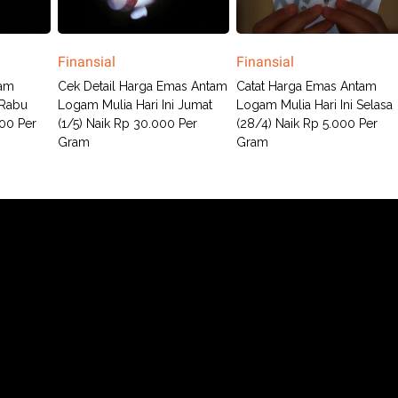
Finansial
Finansial
tam
Cek Detail Harga Emas Antam
Catat Harga Emas Antam
 Rabu
Logam Mulia Hari Ini Jumat
Logam Mulia Hari Ini Selasa
00 Per
(1/5) Naik Rp 30.000 Per
(28/4) Naik Rp 5.000 Per
Gram
Gram