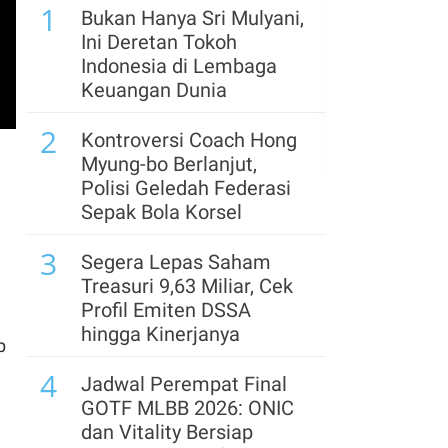
1
Harga Reli, Ada Apa?
Bukan Hanya Sri Mulyani,
Ini Deretan Tokoh
6
Iran Berpotensi
Indonesia di Lembaga
Kendalikan Selat
Keuangan Dunia
Hormuz, AS dan Oman
2
Bahas Kesepakatan
Kontroversi Coach Hong
Akhiri Perang
Myung-bo Berlanjut,
Polisi Geledah Federasi
7
TOWR Resmi
Sepak Bola Korsel
Dikeluarkan dari Indeks
3
LQ45, Cermati
Segera Lepas Saham
Rekomendasi Analis
Treasuri 9,63 Miliar, Cek
Profil Emiten DSSA
8
Simak Rekomendasi
hingga Kinerjanya
p
Teknikal Saham ENRG,
4
AADI, dan AMRT untuk
Jadwal Perempat Final
Jumat (7/8)
GOTF MLBB 2026: ONIC
dan Vitality Bersiap