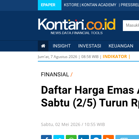
EPAPER
KSTORE
|
KONTAN ACADEMY
|
PRESSREL
INSIGHT
INVESTASI
KEUANGAN
INDIKATOR |
Jum'at, 7 Agustus 2026
|
08
:
58
WIB |
FINANSIAL
/
Daftar Harga Emas 
Sabtu (2/5) Turun 
Sabtu, 02 Mei 2026 / 10:55 WIB