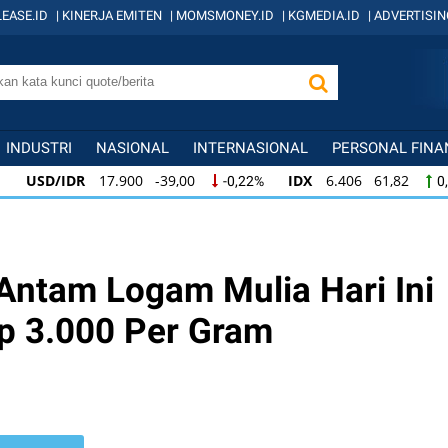
EASE.ID
|
KINERJA EMITEN
|
MOMSMONEY.ID
|
KGMEDIA.ID
|
ADVERTISIN
INDUSTRI
NASIONAL
INTERNASIONAL
PERSONAL FINA
USD/IDR
17.900 -39,00
IDX
6.406 61,82
-0,22%
0,
USD/IDR
17.900 -39,00
IDX
6.406 61,82
-0,22%
0,9
IDX
6.406 61,82
KOMPAS100
844 11,63
0,97%
1,4
Antam Logam Mulia Hari Ini
Rp 3.000 Per Gram