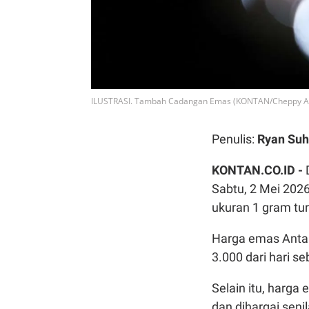
ILUSTRASI. Tambah Cadangan Emas (KONTAN/Cheppy A.
Penulis:
Ryan Suh
KONTAN.CO.ID -
Sabtu, 2 Mei 202
ukuran 1 gram tur
Harga emas Antam
3.000 dari hari s
Selain itu, harga
dan dihargai seni