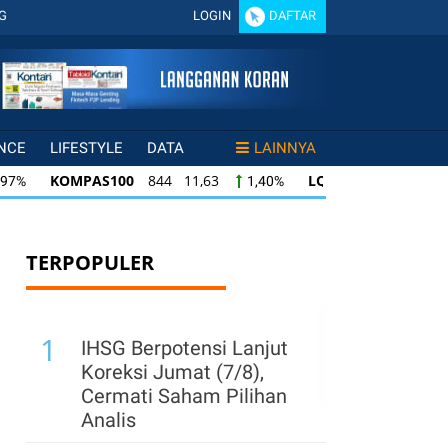
G
LOGIN
DAFTAR
NCE
LIFESTYLE
DATA
LAINNYA
KOMPAS100
844 11,63
LQ45
640 9,07
97%
1,40%
1
KOMPAS100
844 11,63
LQ45
640 9,07
7%
1,40%
1,
LQ45
640 9,07
ISSI
222 2,51
IDX3
0%
1,44%
1,15%
TERPOPULER
1
IHSG Berpotensi Lanjut
Koreksi Jumat (7/8),
Cermati Saham Pilihan
Analis