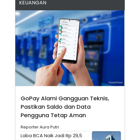
KEUANGAN
A
I
S
V
K
E
E
M
E
N
T
E
R
I
A
N
L
E
S
T
A
R
GoPay Alami Gangguan Teknis,
I
Pastikan Saldo dan Data
Pengguna Tetap Aman
KANAL
Reporter Aura Putri
P
I
Laba BCA Naik Jadi Rp 29,5
U
M