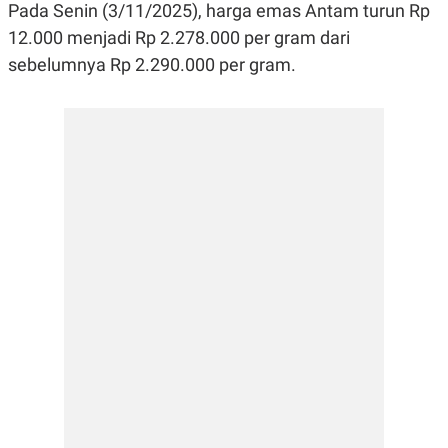
E
E
Pada Senin (3/11/2025), harga emas Antam turun Rp
H
S
A
T
12.000 menjadi Rp 2.278.000 per gram dari
T
Y
sebelumnya Rp 2.290.000 per gram.
A
L
N
E
E
A
N
N
G
A
L
L
I
I
S
S
H
I
S
E
K
X
O
E
L
C
O
U
M
T
I
V
E
C
O
R
N