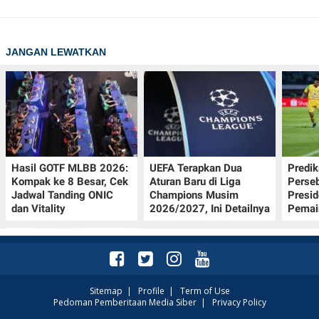
JANGAN LEWATKAN
Hasil GOTF MLBB 2026:
UEFA Terapkan Dua
Predik
Kompak ke 8 Besar, Cek
Aturan Baru di Liga
Perseb
Jadwal Tanding ONIC
Champions Musim
Presi
dan Vitality
2026/2027, Ini Detailnya
Pemai
Sitemap
|
Profile
|
Term of Use
Pedoman Pemberitaan Media Siber
|
Privacy Policy