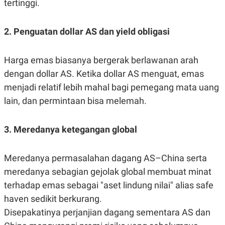
tertinggi.
C
L
A
E
D
A
E
S
2. Penguatan dollar AS dan yield obligasi
M
E
Y
.
I
D
Harga emas biasanya bergerak berlawanan arah
L
K
dengan dollar AS. Ketika dollar AS menguat, emas
A
I
menjadi relatif lebih mahal bagi pemegang mata uang
N
N
G
E
lain, dan permintaan bisa melemah.
G
R
A
J
N
A
A
E
3. Meredanya ketegangan global
N
M
C
I
E
T
Meredanya permasalahan dagang AS–China serta
T
E
A
N
meredanya sebagian gejolak global membuat minat
K
terhadap emas sebagai "aset lindung nilai" alias safe
E
A
P
D
haven sedikit berkurang.
A
V
Disepakatinya perjanjian dagang sementara AS dan
P
E
E
R