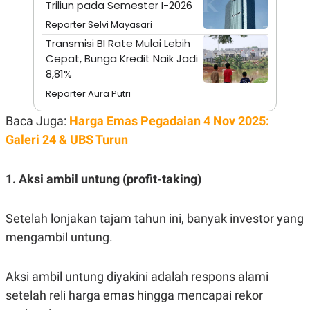
Triliun pada Semester I-2026
S
A
A
G
Reporter Selvi Mayasari
T
E
D
S
Transmisi BI Rate Mulai Lebih
A
Cepat, Bunga Kredit Naik Jadi
T
A
8,81%
K
L
Reporter Aura Putri
O
I
N
P
Baca Juga:
Harga Emas Pegadaian 4 Nov 2025:
T
S
A
U
Galeri 24 & UBS Turun
N
S
T
V
1. Aksi ambil untung (profit-taking)
JARINGAN
Setelah lonjakan tajam tahun ini, banyak investor yang
K
P
mengambil untung.
O
R
N
E
T
S
Aksi ambil untung diyakini adalah respons alami
A
S
N
R
setelah reli harga emas hingga mencapai rekor
A
E