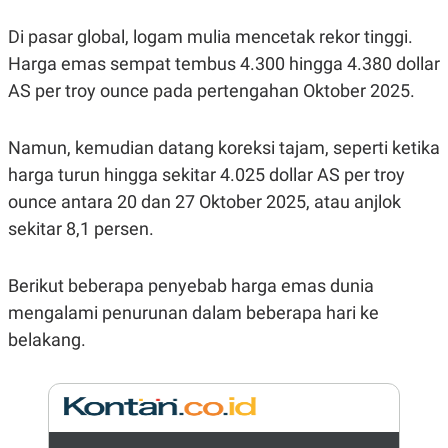
N
S
E
E
Di pasar global, logam mulia mencetak rekor tinggi.
W
R
Harga emas sempat tembus 4.300 hingga 4.380 dollar
S
E
S
M
AS per troy ounce pada pertengahan Oktober 2025.
E
O
T
N
U
I
Namun, kemudian datang koreksi tajam, seperti ketika
P
A
A
K
harga turun hingga sekitar 4.025 dollar AS per troy
D
I
ounce antara 20 dan 27 Oktober 2025, atau anjlok
V
L
A
sekitar 8,1 persen.
S
K
O
Berikut beberapa penyebab harga emas dunia
R
P
mengalami penurunan dalam beberapa hari ke
O
R
belakang.
A
S
I
K
N
I
A
L
T