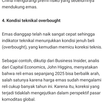
China mengurangi premi risiko yang sebelumnya
R
T
I
mendukung emas.
S
I
N
4. Kondisi teknikal overbought
G
K
G
Emas dianggap telah naik sangat cepat sehingga
M
E
indikator teknikal menunjukkan kondisi jenuh beli
D
I
(overbought), yang kemudian memicu koreksi teknis.
A
.
I
Sebagai contoh, dikutip dari Business Insider, analis
D
dari Capital Economics, John Higgins, menyatakan
bahwa reli emas sepanjang 2025 bisa berbalik arah,
salah satunya karena harga emas sudah mengalami
SITEMAP
PROFILE
TERM
OF
reli cukup banyak tahun ini. Karena itu, koreksi yang
USE
terjadi tidaklah mengejutkan dalam perspektif pasar
PEDOMAN
PEMBERITAAN
komoditas global.
SIBER
PRIVACY