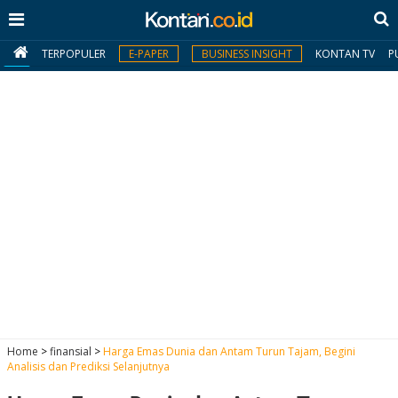
TERPOPULER
E-PAPER
BUSINESS INSIGHT
KONTAN TV
P
MY
KONTAN
Daftar
Masuk
BERITA
I
N
N
A
Home
>
finansial
>
Harga Emas Dunia dan Antam Turun Tajam, Begini
V
S
Analisis dan Prediksi Selanjutnya
E
I
S
O
T
N