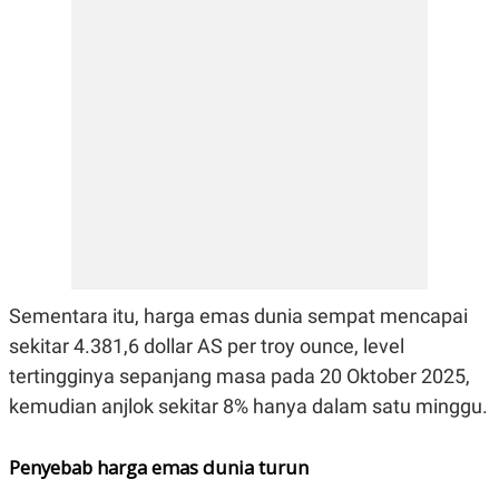
E
R
F
B
O
U
K
S
U
I
S
N
E
S
S
I
N
S
I
G
H
T
Sementara itu, harga emas dunia sempat mencapai
S
B
sekitar 4.381,6 dollar AS per troy ounce, level
T
E
O
L
tertingginya sepanjang masa pada 20 Oktober 2025,
C
A
K
N
kemudian anjlok sekitar 8% hanya dalam satu minggu.
S
J
E
A
T
O
Penyebab harga emas dunia turun
U
N
P