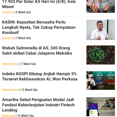
17.923 Per Dolar AS Hari Ini (6/8); Asia
Mixed
Investasi
| 3 Menit lalu
KADIN: Kepastian Berusaha Perlu
Langkah Nyata, Tak Cukup Pernyataan
Kondusif
Nasional
| 7 Menit lalu
Wabah Salmonella di AS, 345 Orang
Sakit akibat Cabai Jalapeno Meksiko
Internasional
| 7 Menit lalu
Indeks KOSPI Ditutup Anjlok Hampir 5%
Terseret Kekhawatiran AI, Won Perkasa
Internasional
| 13 Menit lalu
Amartha Sebut Penguatan Modal Jadi
Fondasi Keberlanjutan Industri Fintech
Lending
Keuangan
| 15 Menit lalu