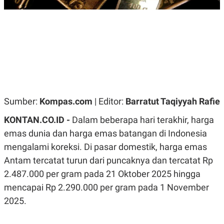
R
G
S
I
O
O
N
N
A
A
L
L
F
I
N
A
N
C
Sumber:
Kompas.com
| Editor:
Barratut Taqiyyah Rafie
E
Y
C
KONTAN.CO.ID -
Dalam beberapa hari terakhir, harga
A
A
N
R
emas dunia dan harga emas batangan di Indonesia
G
I
mengalami koreksi. Di pasar domestik, harga emas
T
T
E
A
Antam tercatat turun dari puncaknya dan tercatat Rp
R
H
.
U
2.487.000 per gram pada 21 Oktober 2025 hingga
.
mencapai Rp 2.290.000 per gram pada 1 November
.
2025.
K
L
E
I
S
F