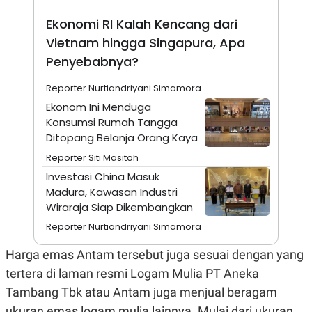
A
I
S
V
Ekonomi RI Kalah Kencang dari
K
E
E
Vietnam hingga Singapura, Apa
M
Penyebabnya?
E
N
T
Reporter Nurtiandriyani Simamora
E
R
Ekonom Ini Menduga
I
Konsumsi Rumah Tangga
A
Ditopang Belanja Orang Kaya
N
L
Reporter Siti Masitoh
E
Investasi China Masuk
S
T
Madura, Kawasan Industri
A
Wiraraja Siap Dikembangkan
R
I
Reporter Nurtiandriyani Simamora
Harga emas Antam tersebut juga sesuai dengan yang
KANAL
tertera di laman resmi Logam Mulia PT Aneka
Tambang Tbk atau Antam juga menjual beragam
P
I
U
M
ukuran emas logam mulia lainnya. Mulai dari ukuran