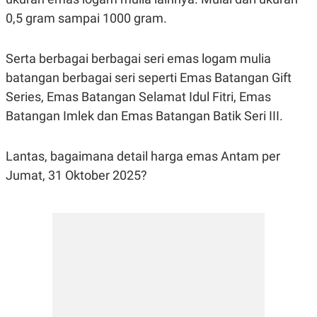
S
A
A
G
0,5 gram sampai 1000 gram.
T
E
D
S
A
Serta berbagai berbagai seri emas logam mulia
T
A
batangan berbagai seri seperti Emas Batangan Gift
K
L
Series, Emas Batangan Selamat Idul Fitri, Emas
O
I
N
P
Batangan Imlek dan Emas Batangan Batik Seri III.
T
S
A
U
N
S
Lantas, bagaimana detail harga emas Antam per
T
V
Jumat, 31 Oktober 2025?
JARINGAN
K
P
O
R
N
E
T
S
A
S
N
R
A
E