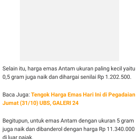
E
R
F
B
O
U
K
S
U
I
S
N
E
S
S
I
N
S
Selain itu, harga emas Antam ukuran paling kecil yaitu
I
G
0,5 gram juga naik dan dihargai senilai Rp 1.202.500.
H
T
S
B
Baca Juga:
Tengok Harga Emas Hari Ini di Pegadaian
T
E
O
L
Jumat (31/10) UBS, GALERI 24
C
A
K
N
S
J
Begitupun, untuk emas Antam dengan ukuran 5 gram
E
A
T
O
juga naik dan dibanderol dengan harga Rp 11.340.000
U
N
P
di luar pajak.