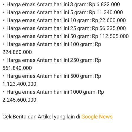
R
T
•⁠ ⁠⁠Harga emas Antam hari ini 3 gram: Rp 6.822.000
I
•⁠ ⁠Harga emas Antam hari ini 5 gram: Rp 11.340.000
S
I
•⁠ ⁠⁠Harga emas Antam hari ini 10 gram: Rp 22.600.000
N
G
•⁠ ⁠Harga emas Antam hari ini 25 gram: Rp 56.335.000
K
•⁠ ⁠Harga emas Antam hari ini 50 gram: Rp 112.505.000
G
M
•⁠ ⁠Harga emas Antam hari ini 100 gram: Rp
E
224.860.000
D
I
•⁠ ⁠⁠Harga emas Antam hari ini 250 gram: Rp
A
.
561.840.000
I
•⁠ ⁠Harga emas Antam hari ini 500 gram: Rp
D
1.123.400.000
•⁠ ⁠⁠Harga emas Antam hari ini 1000 gram: Rp
SITEMAP
PROFILE
TERM
2.245.600.000
OF
USE
PEDOMAN
Cek Berita dan Artikel yang lain di
Google News
PEMBERITAAN
SIBER
PRIVACY