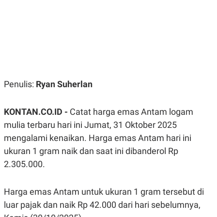
R
G
S
I
O
O
N
N
A
A
L
L
F
I
N
A
Penulis:
Ryan Suherlan
N
C
E
KONTAN.CO.ID -
Catat harga emas Antam logam
Y
C
A
A
mulia terbaru hari ini Jumat, 31 Oktober 2025
N
R
G
I
mengalami kenaikan. Harga emas Antam hari ini
T
T
ukuran 1 gram naik dan saat ini dibanderol Rp
E
A
R
H
2.305.000.
.
U
.
.
Harga emas Antam untuk ukuran 1 gram tersebut di
K
L
E
I
luar pajak dan naik Rp 42.000 dari hari sebelumnya,
S
F