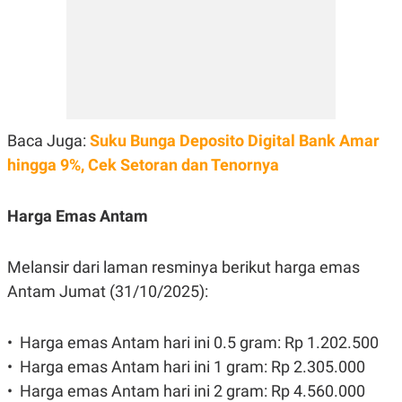
C
L
A
E
D
A
E
S
M
E
Y
.
I
D
L
K
Baca Juga:
Suku Bunga Deposito Digital Bank Amar
A
I
N
N
hingga 9%, Cek Setoran dan Tenornya
G
E
G
R
A
J
Harga Emas Antam
N
A
A
E
N
M
C
I
Melansir dari laman resminya berikut harga emas
E
T
T
E
Antam Jumat (31/10/2025):
A
N
K
E
A
•⁠ ⁠Harga emas Antam hari ini 0.5 gram: Rp 1.202.500
P
D
•⁠ ⁠⁠Harga emas Antam hari ini 1 gram: Rp 2.305.000
A
V
P
E
•⁠ ⁠Harga emas Antam hari ini 2 gram: Rp 4.560.000
E
R