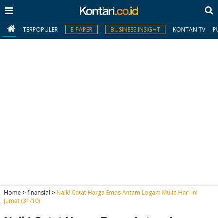
TERPOPULER
E-PAPER
BUSINESS INSIGHT
KONTAN TV
P
MY
KONTAN
Daftar
Masuk
BERITA
I
N
N
A
Home
>
finansial
>
Naik! Catat Harga Emas Antam Logam Mulia Hari Ini
V
S
Jumat (31/10)
E
I
S
O
T
N